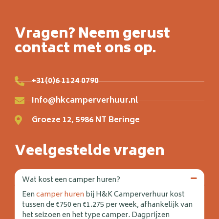
Vragen? Neem gerust
contact met ons op.
+31(0)6 1124 0790
info@hkcamperverhuur.nl
Groeze 12, 5986 NT Beringe
Veelgestelde vragen
Wat kost een camper huren?
Een
camper huren
bij H&K Camperverhuur kost
tussen de €750 en €1.275 per week, afhankelijk van
het seizoen en het type camper. Dagprijzen